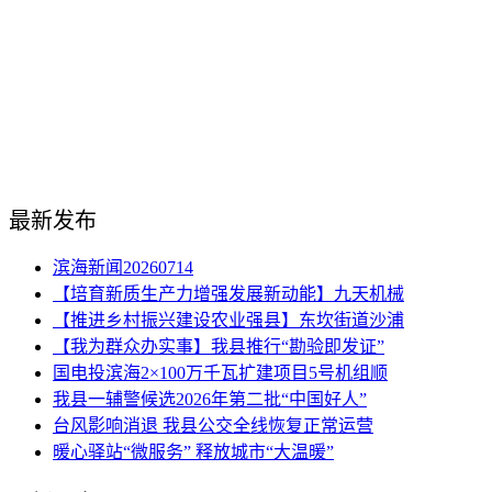
最新发布
滨海新闻20260714
【培育新质生产力增强发展新动能】九天机械
【推进乡村振兴建设农业强县】东坎街道沙浦
【我为群众办实事】我县推行“勘验即发证”
国电投滨海2×100万千瓦扩建项目5号机组顺
我县一辅警候选2026年第二批“中国好人”
台风影响消退 我县公交全线恢复正常运营
暖心驿站“微服务” 释放城市“大温暖”