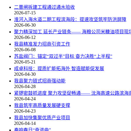
二罾闸拆建工程通过通水验收
2026-07-15
淮河入海水道二期工程滨海段：提速攻坚筑牢防洪屏障
2026-06-30
聚力精深加工 延长产业链条—— 海粮公司米糠油项目现
2026-06-12
我县精准发力招商引资工作
2026-06-08
苏盐阀门：锚定“双过半”目标 奋力决胜“上半程”
2026-05-21
成卓科技：提质扩能拓海外 智造赋能促发展
2026-04-30
我县聚力链式招商强动能
2026-04-28
紧锣密鼓抓进度 聚力攻坚促畅通—— 沈海高速公路滨海
2026-04-24
我县筑牢高质量发展硬支撑
2026-04-23
我县加快集聚优质产业项目
2026-04-14
奏响春日“奋进曲”