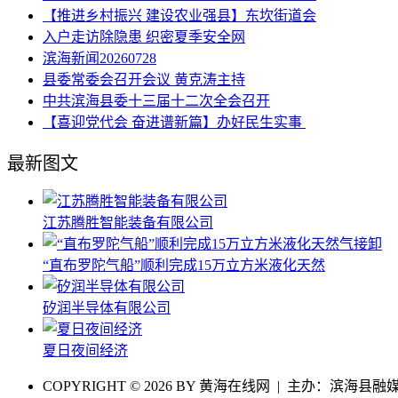
【推进乡村振兴 建设农业强县】东坎街道会
入户走访除隐患 织密夏季安全网
滨海新闻20260728
县委常委会召开会议 黄克涛主持
中共滨海县委十三届十二次全会召开
【喜迎党代会 奋进谱新篇】办好民生实事
最新图文
江苏腾胜智能装备有限公司
“直布罗陀气船”顺利完成15万立方米液化天然
矽润半导体有限公司
夏日夜间经济
COPYRIGHT © 2026 BY 黄海在线网 | 主办：滨海县融媒体中