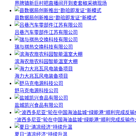
界牌镇新巨村把直播间开到麦套椒采摘现场
县数据局创新推出“勘验即发证”新模式
吕巷汽车零部件江苏有限公司
瑞与祺热交换科技有限公司
滨海农旅农科园智能温室大棚
海力大兆瓦风电装备项目
舒马克电源科技公司
盐城凯兴食品有限公司
“波西多尼亚”轮在中国海油盐城“绿能港”顺利完成反输作
夏日“清凉经济”持续升温