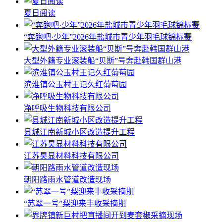
夏日阅读
“奔跑吧·少年”2026年盐城市青少年羽毛球锦标赛
大型外籍专业滚装船“贝斯”号奔赴韩国群山港
滨淮镇公玉村王记久红葡萄园
净呼吸生物科技有限公司
县城江南新城小区改造提升工程
江苏昊显材料科技有限公司
朝阳路雨水管道改造现场
“苏翠一号”梨迎来丰收采摘期