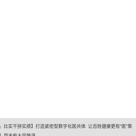
 比实干拼实绩】打造紧密型数字化医共体 让百姓健康更有“医”靠
雨 周末有大风降温