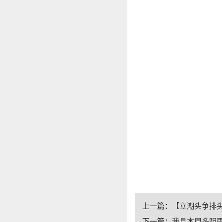
上一篇：
【立潮头争排头
下一篇：
我县本周多阴