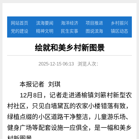
网站首页
滨海要闻
海洋经济
项目推进
乡村振兴
党的建设
精神文明
民生实事
图说滨海
镇区动态
绘就和美乡村新图景
2025-12-15 06:13 浏览人次：
本报记者 刘琪
12月8日，记者走进通榆镇刘簖村新型农
村社区，只见白墙黛瓦的农家小楼错落有致，
绿植点缀的小区道路干净整洁，儿童游乐场、
健身广场等配套设施一应俱全，是一幅和美乡
村新图景。